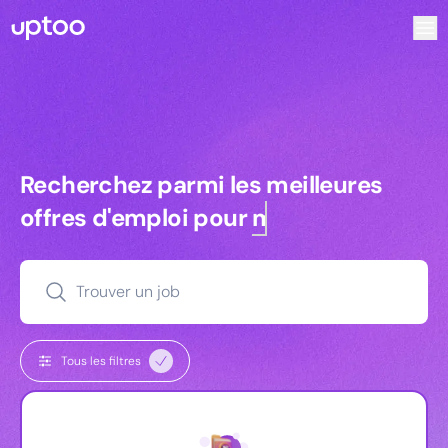
Recherchez parmi les meilleures offres d’emploi pour Ingé
Recherchez parmi les meilleures off
Recherchez parmi les meilleures
offres d'emploi pour
managers
Trouver un job
Tous les filtres