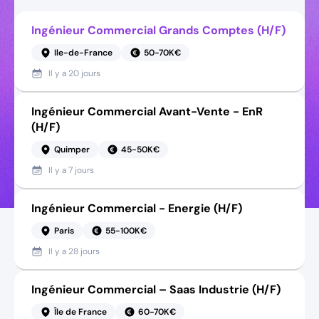
Ingénieur Commercial Grands Comptes (H/F)
Ile-de-France
50-70K€
Il y a
20 jours
Ingénieur Commercial Avant-Vente - EnR
(H/F)
Quimper
45-50K€
Il y a
7 jours
Ingénieur Commercial - Energie (H/F)
Paris
55-100K€
Il y a
28 jours
Ingénieur Commercial – Saas Industrie (H/F)
Île de France
60-70K€