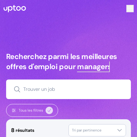
Recherchez parmi les meilleures offres d’emploi pour Ingén
Recherchez parmi les meilleures off
Recherchez parmi les meilleures
offres d'emploi pour
managers
Trouver un job
Tous les filtres
8
résultats
Tri par pertinence