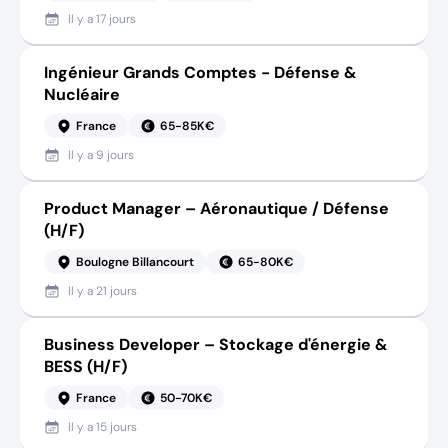
Il y a
17 jours
Ingénieur Grands Comptes - Défense &
Nucléaire
France
65-85K€
Il y a
9 jours
Product Manager – Aéronautique / Défense
(H/F)
Boulogne Billancourt
65-80K€
Il y a
21 jours
Business Developer – Stockage d'énergie &
BESS (H/F)
France
50-70K€
Il y a
15 jours