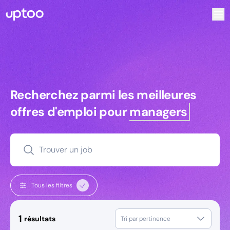
Recherchez parmi les meilleures offres d’emploi pour Ingé
Recherchez parmi les meilleures off
Recherchez parmi les meilleures
offres d'emploi pour
managers
Trouver un job
Tous les filtres
1
résultats
Tri par pertinence