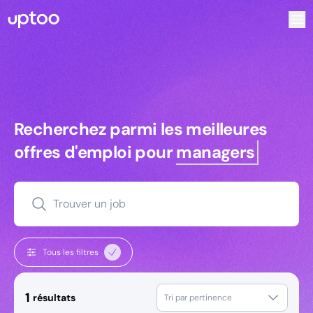
Recherchez parmi les meilleures offres d’emploi pour Ingé
Recherchez parmi les meilleures off
Recherchez parmi les meilleures
offres d'emploi pour
managers
Trouver un job
Tous les filtres
1
résultats
Tri par pertinence