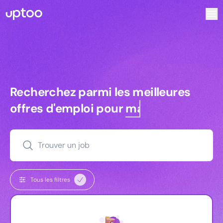
Recherchez parmi les meilleures offres d’emploi pour Ingén
Recherchez parmi les meilleures off
Recherchez parmi les meilleures
offres d'emploi pour
managers
Trouver un job
Tous les filtres