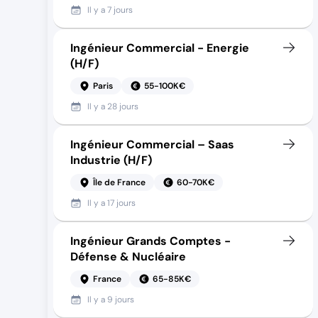
Il y a
7 jours
Ingénieur Commercial - Energie
(H/F)
Paris
55-100K€
Il y a
28 jours
Ingénieur Commercial – Saas
Industrie (H/F)
Île de France
60-70K€
Il y a
17 jours
Ingénieur Grands Comptes -
Défense & Nucléaire
France
65-85K€
Il y a
9 jours