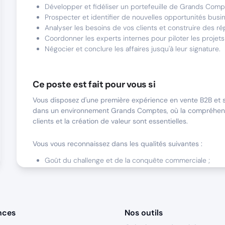
Développer et fidéliser un portefeuille de Grands Comp
Prospecter et identifier de nouvelles opportunités busi
Analyser les besoins de vos clients et construire des r
Coordonner les experts internes pour piloter les proje
Négocier et conclure les affaires jusqu'à leur signature.
Ce poste est fait pour vous si
Vous disposez d'une première expérience en vente B2B et s
dans un environnement Grands Comptes, où la compréhen
clients et la création de valeur sont essentielles.
Vous vous reconnaissez dans les qualités suivantes :
Goût du challenge et de la conquête commerciale ;
Curiosité, capacité d'analyse et sens de l'écoute ;
Excellent relationnel et aisance dans les échanges avec
interlocuteurs variés ;
Persévérance, autonomie et esprit d'équipe ;
nces
Nos outils
Envie de vous investir durablement dans un groupe offr
perspectives d'évolution.