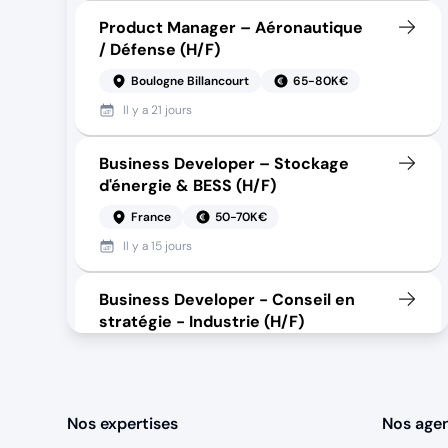
Product Manager – Aéronautique
/ Défense (H/F)
Boulogne Billancourt
65-80K€
Il y a
21 jours
Business Developer – Stockage
d'énergie & BESS (H/F)
France
50-70K€
Il y a
15 jours
Business Developer - Conseil en
stratégie - Industrie (H/F)
Paris
50-54K€
Il y a
17 jours
Nos expertises
Nos age