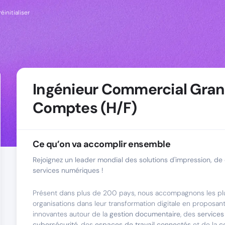
éinitialiser
Ingénieur Commercial Gra
Comptes (H/F)
Ce qu’on va accomplir ensemble
Rejoignez un leader mondial des solutions d'impression, de d
services numériques !
Présent dans plus de 200 pays, nous accompagnons les pl
organisations dans leur transformation digitale en proposan
innovantes autour de la
gestion documentaire
, des
services 
cybersécurité
, des
espaces de travail connectés
et de la
c