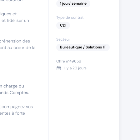
1
jour
/ semaine
giques
et
Type de contrat
et fidéliser un
CDI
Secteur
mpréhension des
 sont au cœur de la
Bureautique / Solutions IT
Offre n°
49656
Il y a
20 jours
en charge du
Grands Comptes.
 accompagnez vos
entes à forte