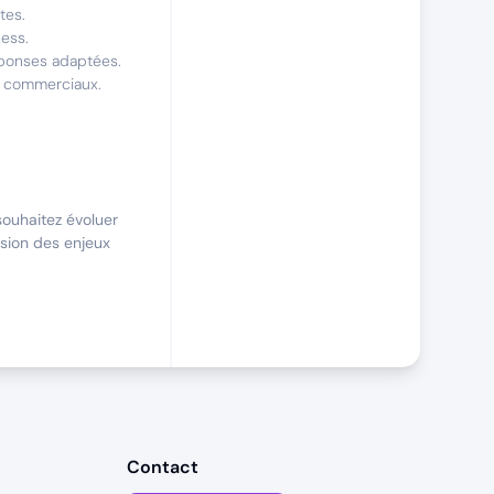
tes.
ness.
éponses adaptées.
ts commerciaux.
ouhaitez évoluer
sion des enjeux
 des
Contact
ant de réelles