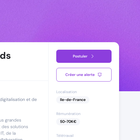
nds
Postuler
Créer une alerte
Localisation
igitalisation et de
Ile-de-France
Rémunération
us grandes
50
-
70
K€
t des solutions
IT,
de la
Télétravail
ollaboration
.