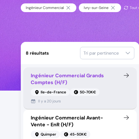
Ingénieur Commercial
Ivry-sur-Seine
Tout r
8
résultats
Tri par pertinence
Ingénieur Commercial Grands
Comptes (H/F)
Ile-de-France
50-70K€
Il y a
20 jours
Ingénieur Commercial Avant-
Vente - EnR (H/F)
Quimper
45-50K€