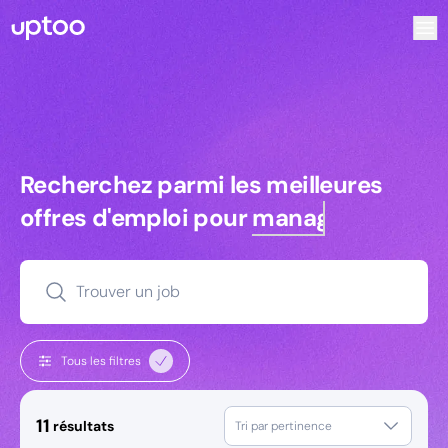
Recherchez parmi les meilleures offres d’emploi pour Ingé
Recherchez parmi les meilleures off
Recherchez parmi les meilleures
offres d'emploi pour
managers
Trouver un job
Tous les filtres
11
résultats
Tri par pertinence