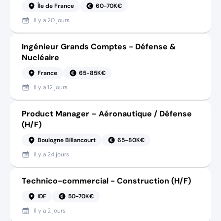
Île de France
60-70K€
Il y a
20 jours
Ingénieur Grands Comptes - Défense &
Nucléaire
France
65-85K€
Il y a
12 jours
Product Manager – Aéronautique / Défense
(H/F)
Boulogne Billancourt
65-80K€
Il y a
24 jours
Technico-commercial - Construction (H/F)
IDF
50-70K€
Il y a
2 jours