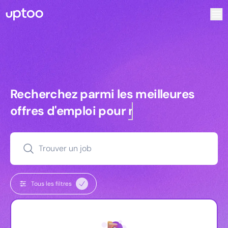
Recherchez parmi les meilleures offres d’emploi pour Ingé
Recherchez parmi les meilleures off
Recherchez parmi les meilleures
offres d'emploi pour
managers
Trouver un job
Tous les filtres