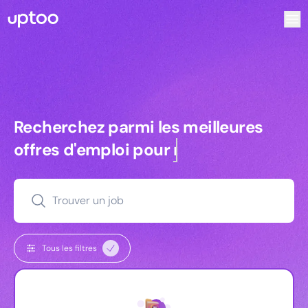
Recherchez parmi les meilleures offres d’emploi pour Ingé
Recherchez parmi les meilleures off
Recherchez parmi les meilleures
offres d'emploi pour
commerciaux
Trouver un job
Tous les filtres