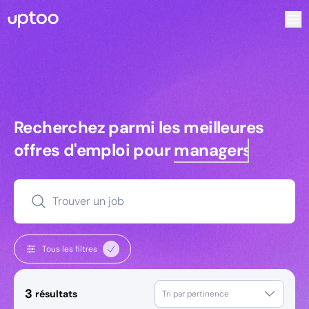
Recherchez parmi les meilleures offres d’emploi pour Ingé
Recherchez parmi les meilleures off
Recherchez parmi les meilleures
offres d'emploi pour
managers
Trouver un job
Tous les filtres
3
résultats
Tri par pertinence