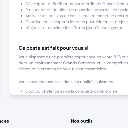
Développer et fidéliser un portefeuille de Grands Comp
Prospecter et identifier de nouvelles opportunités busi
Analyser les besoins de vos clients et construire des r
Coordonner les experts internes pour piloter les proje
Négocier et conclure les affaires jusqu'à leur signature.
Ce poste est fait pour vous si
Vous disposez d'une première expérience en vente B2B et s
dans un environnement Grands Comptes, où la compréhen
clients et la création de valeur sont essentielles.
Vous vous reconnaissez dans les qualités suivantes :
Goût du challenge et de la conquête commerciale ;
Curiosité, capacité d'analyse et sens de l'écoute ;
Excellent relationnel et aisance dans les échanges avec
interlocuteurs variés ;
Persévérance, autonomie et esprit d'équipe ;
nces
Nos outils
Envie de vous investir durablement dans un groupe offr
perspectives d'évolution.