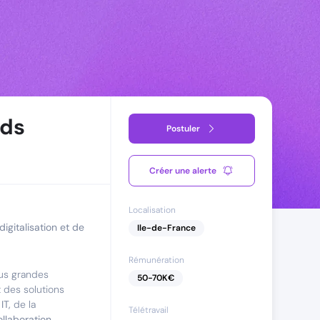
nds
Postuler
Créer une alerte
Localisation
igitalisation et de
Ile-de-France
Rémunération
us grandes
50
-
70
K€
t des solutions
IT,
de la
Télétravail
ollaboration
.