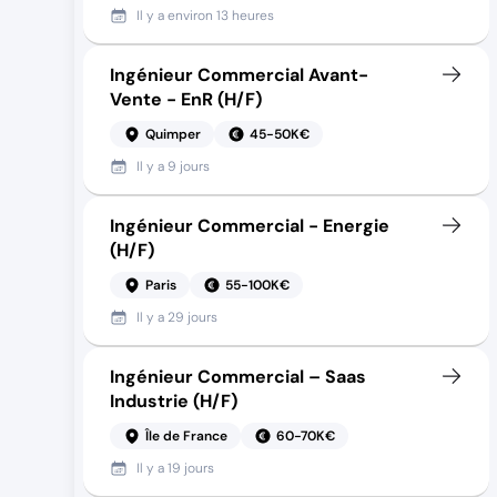
Il y a
environ 13 heures
Ingénieur Commercial Avant-
Vente - EnR (H/F)
Quimper
45-50K€
Il y a
9 jours
Ingénieur Commercial - Energie
(H/F)
Paris
55-100K€
Il y a
29 jours
Ingénieur Commercial – Saas
Industrie (H/F)
Île de France
60-70K€
Il y a
19 jours