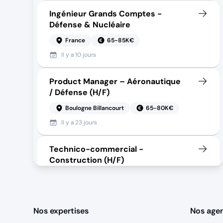
Ingénieur Grands Comptes -
Défense & Nucléaire
France
65-85K€
Il y a
10 jours
Product Manager – Aéronautique
/ Défense (H/F)
Boulogne Billancourt
65-80K€
Il y a
23 jours
Technico-commercial -
Construction (H/F)
IDF
50-70K€
Il y a
environ 13 heures
Nos expertises
Nos age
Commercial terrain - Second