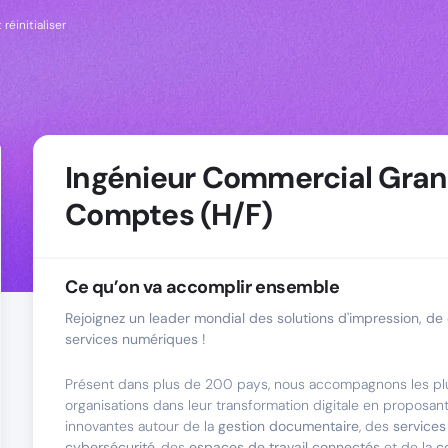
 réinitialiser
Ingénieur Commercial Gra
Comptes (H/F)
Ce qu’on va accomplir ensemble
Rejoignez un leader mondial des solutions d'impression, de d
services numériques !
Présent dans plus de 200 pays, nous accompagnons les pl
organisations dans leur transformation digitale en proposan
innovantes autour de la
gestion documentaire
, des
services 
cybersécurité
, des
espaces de travail connectés
et de la
c