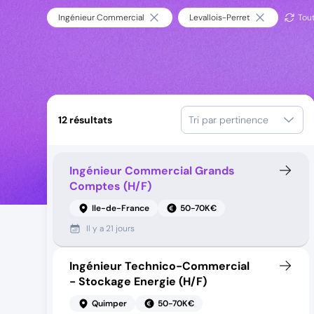
Ingénieur Commercial
Levallois-Perret
Tout
12
résultats
Tri par pertinence
Ingénieur Commercial Grands
Comptes (H/F)
Ile-de-France
50-70K€
Il y a
21 jours
Ingénieur Technico-Commercial
- Stockage Energie (H/F)
Quimper
50-70K€