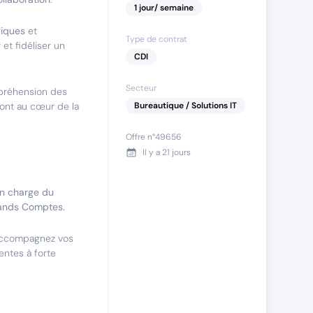
1
jour
/ semaine
giques
et
Type de contrat
et fidéliser un
CDI
Secteur
mpréhension des
 sont au cœur de la
Bureautique / Solutions IT
Offre n°
49656
Il y a
21 jours
en charge du
Grands Comptes.
 accompagnez vos
entes à forte