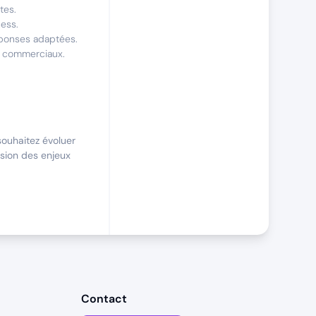
tes.
ness.
éponses adaptées.
ts commerciaux.
ouhaitez évoluer
sion des enjeux
 des
Contact
ant de réelles