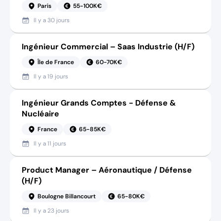
Paris
55-100K€
Il y a
30 jours
Ingénieur Commercial – Saas Industrie (H/F)
Île de France
60-70K€
Il y a
19 jours
Ingénieur Grands Comptes - Défense &
Nucléaire
France
65-85K€
Il y a
11 jours
Product Manager – Aéronautique / Défense
(H/F)
Boulogne Billancourt
65-80K€
Il y a
23 jours