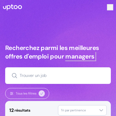
Recherchez parmi les meilleures offres d’emploi pour Ingé
Recherchez parmi les meilleures off
Recherchez parmi les meilleures
offres d'emploi pour
managers
Trouver un job
Tous les filtres
12
résultats
Tri par pertinence