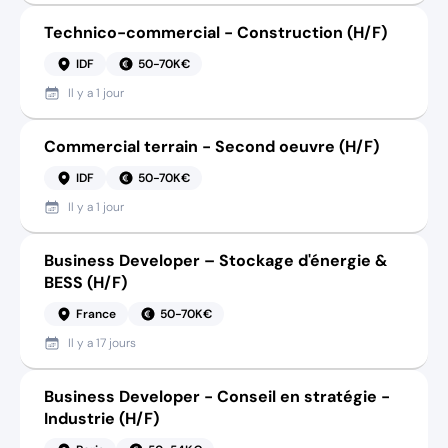
Technico-commercial - Construction (H/F)
IDF
50-70K€
Il y a
1 jour
Commercial terrain - Second oeuvre (H/F)
IDF
50-70K€
Il y a
1 jour
Business Developer – Stockage d'énergie &
BESS (H/F)
France
50-70K€
Il y a
17 jours
Business Developer - Conseil en stratégie -
Industrie (H/F)