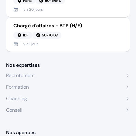
Paris
50-54K€
Il y a
20 jours
Chargé d'affaires - BTP (H/F)
IDF
50-70K€
Il y a
1 jour
Nos expertises
Recrutement
Formation
Coaching
Conseil
Nos agences