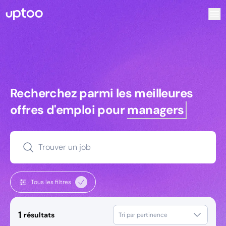
Recherchez parmi les meilleures offres d’emploi pour Ingé
Recherchez parmi les meilleures off
Recherchez parmi les meilleures
offres d'emploi pour
managers
Trouver un job
Tous les filtres
1
résultats
Tri par pertinence