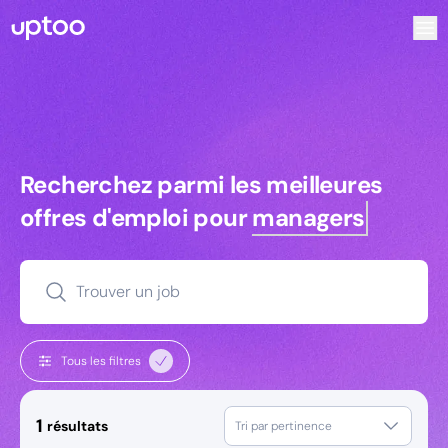
Recherchez parmi les meilleures offres d’emploi pour Ing
Recherchez parmi les meilleures off
Recherchez parmi les meilleures
offres d'emploi pour
managers
Trouver un job
Tous les filtres
1
résultats
Tri par pertinence