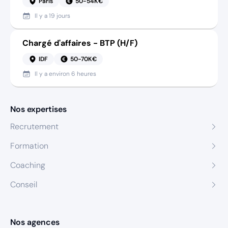
Paris
50-54K€
Il y a
19 jours
Chargé d'affaires - BTP (H/F)
IDF
50-70K€
Il y a
environ 6 heures
Nos expertises
Recrutement
Formation
Coaching
Conseil
Nos agences