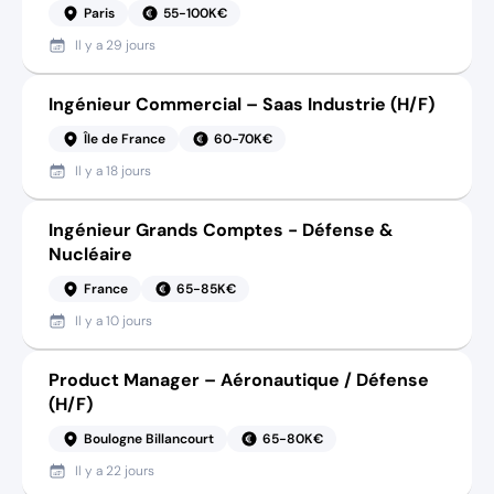
Paris
55-100K€
Il y a
29 jours
Ingénieur Commercial – Saas Industrie (H/F)
Île de France
60-70K€
Il y a
18 jours
Ingénieur Grands Comptes - Défense &
Nucléaire
France
65-85K€
Il y a
10 jours
Product Manager – Aéronautique / Défense
(H/F)
Boulogne Billancourt
65-80K€
Il y a
22 jours