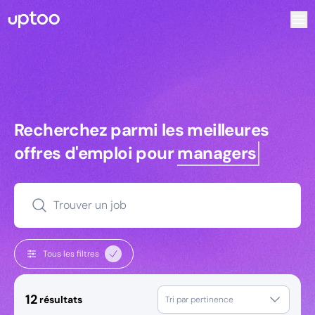
Recherchez parmi les meilleures offres d’emploi pour Ingén
Recherchez parmi les meilleures off
Recherchez parmi les meilleures
offres d'emploi pour
managers
Trouver un job
Tous les filtres
12
résultats
Tri par pertinence