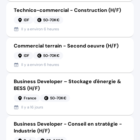
Technico-commercial - Construction (H/F)
IDF
50-70K€
Il y a
environ 6 heures
Commercial terrain - Second oeuvre (H/F)
IDF
50-70K€
Il y a
environ 6 heures
Business Developer – Stockage d'énergie &
BESS (H/F)
France
50-70K€
Il y a
16 jours
Business Developer - Conseil en stratégie -
Industrie (H/F)