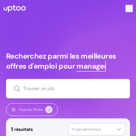
Recherchez parmi les meilleures offres d’emploi pour Ingé
Recherchez parmi les meilleures off
Recherchez parmi les meilleures
offres d'emploi pour
managers
Trouver un job
Tous les filtres
1
résultats
Tri par pertinence