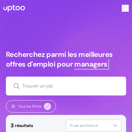
Recherchez parmi les meilleures offres d’emploi pour Ing
Recherchez parmi les meilleures off
Recherchez parmi les meilleures
offres d'emploi pour
managers
Trouver un job
Tous les filtres
3
résultats
Tri par pertinence