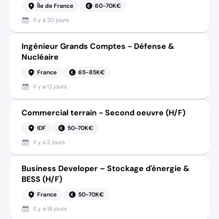
Île de France
60-70K€
Il y a
20 jours
Ingénieur Grands Comptes - Défense &
Nucléaire
France
65-85K€
Il y a
12 jours
Commercial terrain - Second oeuvre (H/F)
IDF
50-70K€
Il y a
2 jours
Business Developer – Stockage d'énergie &
BESS (H/F)
France
50-70K€
Il y a
18 jours