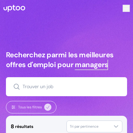
Recherchez parmi les meilleures offres d’emploi pour Ingén
Recherchez parmi les meilleures off
Recherchez parmi les meilleures
offres d'emploi pour
managers
Trouver un job
Tous les filtres
8
résultats
Tri par pertinence