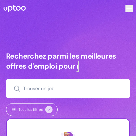
Recherchez parmi les meilleures offres d’emploi pour Ingé
Recherchez parmi les meilleures off
Recherchez parmi les meilleures
offres d'emploi pour
managers
Trouver un job
Tous les filtres