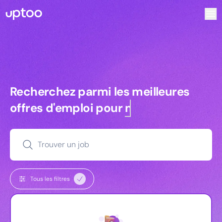
Recherchez parmi les meilleures offres d’emploi pour Ingé
Recherchez parmi les meilleures off
Recherchez parmi les meilleures
offres d'emploi pour
managers
Trouver un job
Tous les filtres