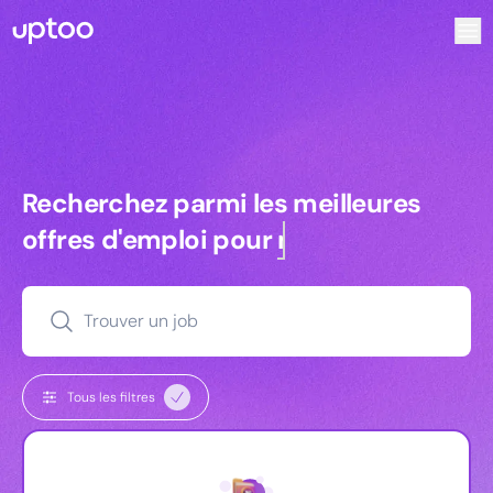
Recherchez parmi les meilleures offres d’emploi pour Ingé
Recherchez parmi les meilleures off
Recherchez parmi les meilleures
offres d'emploi pour
managers
Trouver un job
Tous les filtres