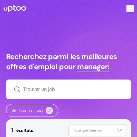
Recherchez parmi les meilleures offres d’emploi pour Ingé
Recherchez parmi les meilleures off
Recherchez parmi les meilleures
offres d'emploi pour
managers
Trouver un job
Tous les filtres
1
résultats
Tri par pertinence