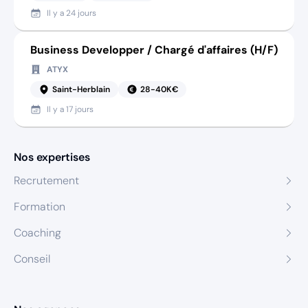
Il y a
24 jours
Business Developper / Chargé d'affaires (H/F)
ATYX
Saint-Herblain
28-40K€
Il y a
17 jours
Nos expertises
Recrutement
Formation
Coaching
Conseil