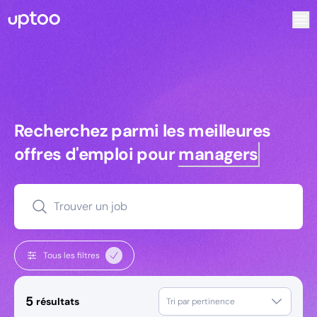
Recherchez parmi les meilleures offres d’emploi pour Ingé
Recherchez parmi les meilleures off
Recherchez parmi les meilleures
offres d'emploi pour
managers
Trouver un job
Tous les filtres
5
résultats
Tri par pertinence