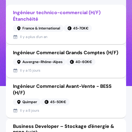
Ingénieur technico-commercial (H/F)
Étanchéité
France & International
45-70K€
Il y a
plus d’un an
Ingénieur Commercial Grands Comptes (H/F)
Auvergne-Rhône-Alpes
40-60K€
Il y a
15 jours
Ingénieur Commercial Avant-Vente - BESS
(H/F)
Quimper
45-50K€
Il y a
8 jours
Business Developer – Stockage d'énergie &