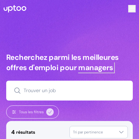
Recherchez parmi les meilleures offres d’emploi pour Ingé
Recherchez parmi les meilleures off
Recherchez parmi les meilleures
offres d'emploi pour
managers
Trouver un job
Tous les filtres
4
résultats
Tri par pertinence