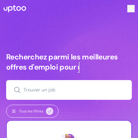
Recherchez parmi les meilleures offres d’emploi pour Ingén
Recherchez parmi les meilleures off
Recherchez parmi les meilleures
offres d'emploi pour
commerciaux
Trouver un job
Tous les filtres