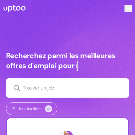
Recherchez parmi les meilleures offres d’emploi pour Ingé
Recherchez parmi les meilleures off
Recherchez parmi les meilleures
offres d'emploi pour
managers
Trouver un job
Tous les filtres