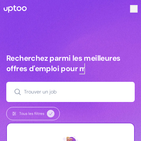
Recherchez parmi les meilleures offres d’emploi pour Ingé
Recherchez parmi les meilleures off
Recherchez parmi les meilleures
offres d'emploi pour
managers
Trouver un job
Tous les filtres