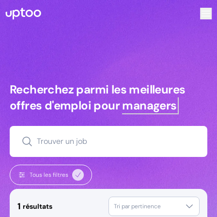
Recherchez parmi les meilleures offres d’emploi pour Ingé
Recherchez parmi les meilleures off
Recherchez parmi les meilleures
offres d'emploi pour
managers
Trouver un job
Tous les filtres
1
résultats
Tri par pertinence