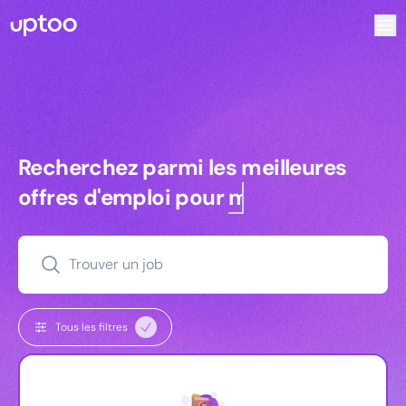
Recherchez parmi les meilleures offres d’emploi pour Ingén
Recherchez parmi les meilleures off
Recherchez parmi les meilleures
offres d'emploi pour
managers
Trouver un job
Tous les filtres