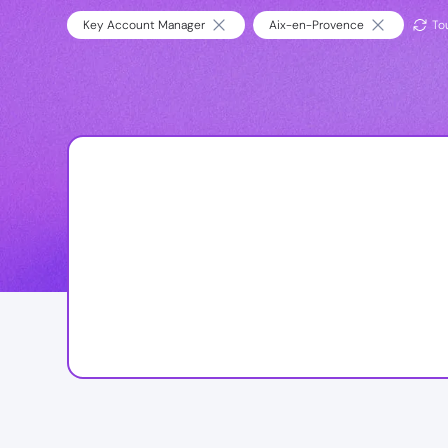
Key Account Manager
Aix-en-Provence
Tou