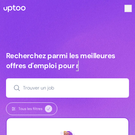
Recherchez parmi les meilleures offres d’emploi pour Key 
Recherchez parmi les meilleures off
Recherchez parmi les meilleures
offres d'emploi pour
managers
Trouver un job
Tous les filtres