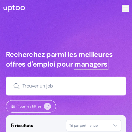
Recherchez parmi les meilleures offres d’emploi pour Key
Recherchez parmi les meilleures off
Recherchez parmi les meilleures
offres d'emploi pour
managers
Trouver un job
Tous les filtres
5
résultats
Tri par pertinence