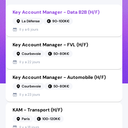
Key Account Manager - Data B2B (H/F)
La Défense
90-100K€
Il y a
6 jours
Key Account Manager - FVL (H/F)
Courbevoie
50-80K€
Il y a
22 jours
Key Account Manager - Automobile (H/F)
Courbevoie
50-80K€
Il y a
23 jours
KAM - Transport (H/F)
Paris
100-120K€
Il y a
18 jours