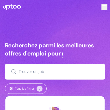
Recherchez parmi les meilleures offres d’emploi pour Key
Recherchez parmi les meilleures off
Recherchez parmi les meilleures
offres d'emploi pour
commerciaux
Trouver un job
Tous les filtres