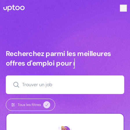
Recherchez parmi les meilleures offres d’emploi pour Key
Recherchez parmi les meilleures off
Recherchez parmi les meilleures
offres d'emploi pour
managers
Trouver un job
Tous les filtres