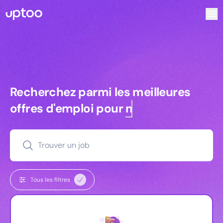
Recherchez parmi les meilleures offres d’emploi pour Key
Recherchez parmi les meilleures off
Recherchez parmi les meilleures
offres d'emploi pour
managers
Trouver un job
Tous les filtres