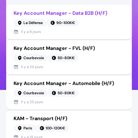
Key Account Manager - Data B2B (H/F)
La Défense
90-100K€
Il y a
8 jours
Key Account Manager - FVL (H/F)
Courbevoie
50-80K€
Il y a
24 jours
Key Account Manager - Automobile (H/F)
Courbevoie
50-80K€
Il y a
25 jours
KAM - Transport (H/F)
Paris
100-120K€
Il y a
19 jours