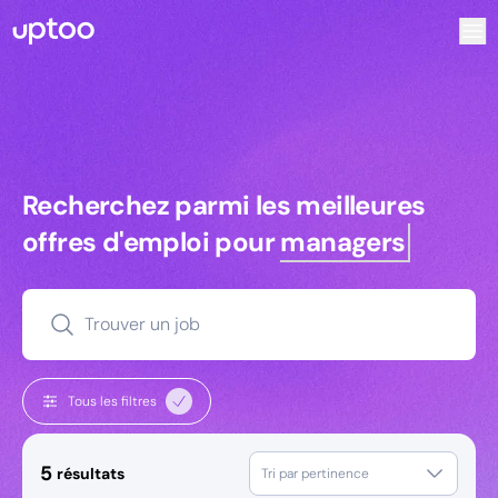
Recherchez parmi les meilleures offres d’emploi pour Key
Recherchez parmi les meilleures off
Recherchez parmi les meilleures
offres d'emploi pour
managers
Trouver un job
Tous les filtres
5
résultats
Tri par pertinence