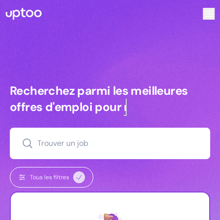
Recherchez parmi les meilleures offres d’emploi pour Key 
Recherchez parmi les meilleures off
Recherchez parmi les meilleures
offres d'emploi pour
managers
Trouver un job
Tous les filtres