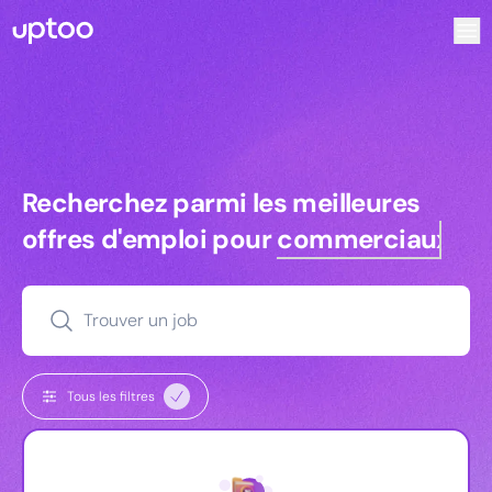
Recherchez parmi les meilleures offres d’emploi pour Key
Recherchez parmi les meilleures off
Recherchez parmi les meilleures
offres d'emploi pour
commerciaux
Trouver un job
Tous les filtres