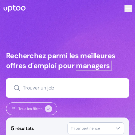
Recherchez parmi les meilleures offres d’emploi pour Key
Recherchez parmi les meilleures off
Recherchez parmi les meilleures
offres d'emploi pour
managers
Trouver un job
Tous les filtres
5
résultats
Tri par pertinence