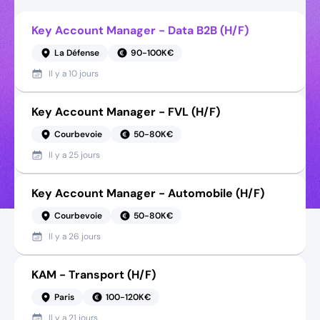
Key Account Manager - Data B2B (H/F)
La Défense
90-100K€
Il y a
10 jours
Key Account Manager - FVL (H/F)
Courbevoie
50-80K€
Il y a
25 jours
Key Account Manager - Automobile (H/F)
Courbevoie
50-80K€
Il y a
26 jours
KAM - Transport (H/F)
Paris
100-120K€
Il y a
21 jours