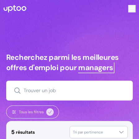
Recherchez parmi les meilleures offres d’emploi pour Ke
Recherchez parmi les meilleures off
Recherchez parmi les meilleures
offres d'emploi pour
managers
Trouver un job
Tous les filtres
5
résultats
Tri par pertinence