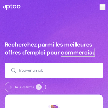
Recherchez parmi les meilleures offres d’emploi pour Key 
Recherchez parmi les meilleures off
Recherchez parmi les meilleures
offres d'emploi pour
commerciaux
Trouver un job
Tous les filtres