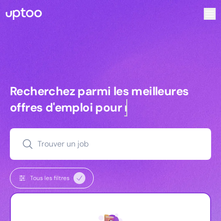
Recherchez parmi les meilleures offres d’emploi pour Key
Recherchez parmi les meilleures off
Recherchez parmi les meilleures
offres d'emploi pour
managers
Trouver un job
Tous les filtres