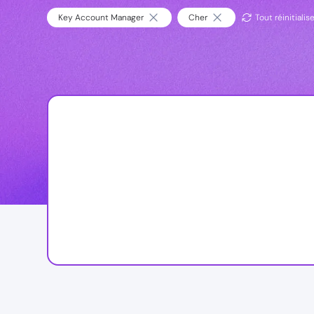
Key Account Manager
Cher
Tout réinitialis