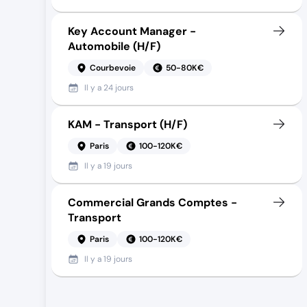
Key Account Manager -
Automobile (H/F)
Courbevoie
50-80K€
Il y a
24 jours
KAM - Transport (H/F)
Paris
100-120K€
Il y a
19 jours
Commercial Grands Comptes -
Transport
Paris
100-120K€
Il y a
19 jours