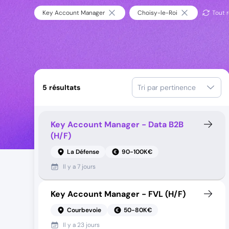
Key Account Manager
Choisy-le-Roi
Tout r
5
résultats
Tri par pertinence
Key Account Manager - Data B2B
(H/F)
La Défense
90-100K€
Il y a
7 jours
Key Account Manager - FVL (H/F)
Courbevoie
50-80K€
Il y a
23 jours