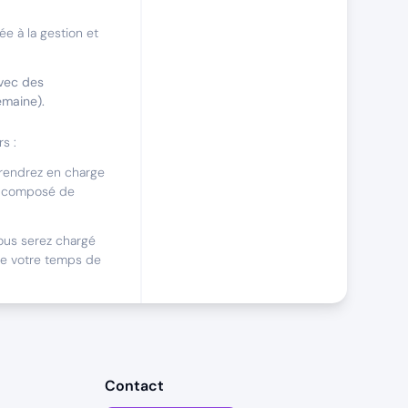
e à la gestion et
avec des
emaine).
s :
rendrez en charge
es, composé de
ous serez chargé
de votre temps de
i
les/Saas ?
Contact
mer pleinement vos