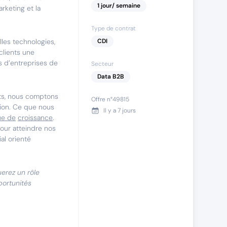
1
jour
/ semaine
rketing et la
Type de contrat
lles technologies,
CDI
clients une
s d’entreprises de
Secteur
Data B2B
ts, nous comptons
Offre n°
49815
ition. Ce que nous
Il y a
7 jours
ue de
croissance
.
our atteindre nos
al orienté
uerez un rôle
portunités