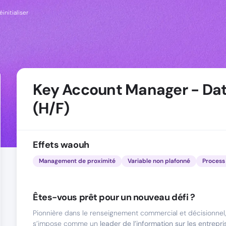
éinitialiser
Key Account Manager - Da
(H/F)
Effets waouh
Management de proximité
Variable non plafonné
Process 
Êtes-vous prêt pour un nouveau défi ?
Pionnière dans le renseignement commercial et décisionnel,
s’impose comme un
leader de l’information sur les entrepri