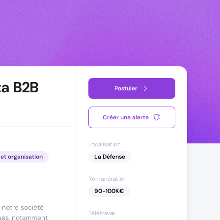
ta B2B
Postuler
Créer une alerte
Localisation
et organisation
La Défense
Rémunération
90
-
100
K€
 notre société
Télétravail
ses
, notamment