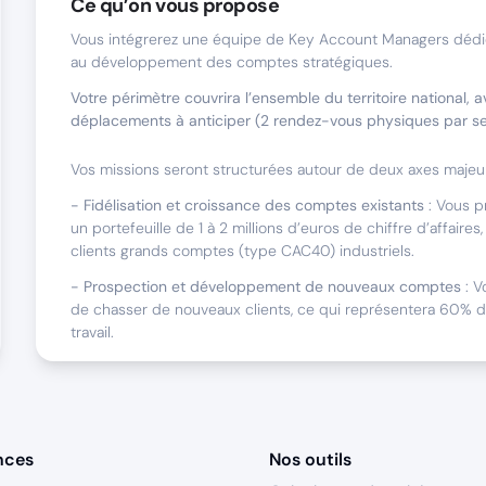
Ce qu’on vous propose
Vous intégrerez une équipe de Key Account Managers dédié
au développement des comptes stratégiques.
Votre périmètre couvrira l’ensemble du territoire national, 
déplacements à anticiper (2 rendez-vous physiques par s
Vos missions seront structurées autour de deux axes majeur
- Fidélisation et croissance des comptes existants
: Vous p
un portefeuille de 1 à 2 millions d’euros de chiffre d’affair
clients grands comptes (type CAC40) industriels.
- Prospection et développement de nouveaux comptes
: V
de chasser de nouveaux clients, ce qui représentera 60% 
travail.
Nous sommes faits pour travailler ensemble s
Vous avez une appétence pour la vente de solutions digita
nces
Nos outils
Vous recherchez une entreprise qui vous permette d’expri