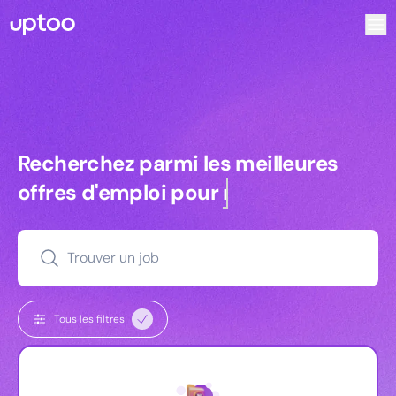
Recherchez parmi les meilleures offres d’emploi pour Key
Recherchez parmi les meilleures off
Recherchez parmi les meilleures
offres d'emploi pour
managers
Trouver un job
Tous les filtres