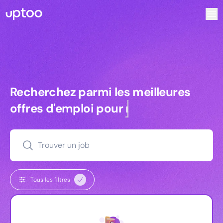
Recherchez parmi les meilleures offres d’emploi pour Key
Recherchez parmi les meilleures off
Recherchez parmi les meilleures
offres d'emploi pour
managers
Trouver un job
Tous les filtres