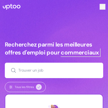
Recherchez parmi les meilleures offres d’emploi pour Key
Recherchez parmi les meilleures off
Recherchez parmi les meilleures
offres d'emploi pour
commerciaux
Trouver un job
Tous les filtres