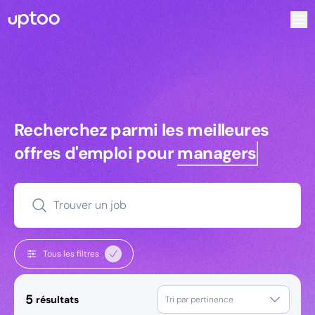
Recherchez parmi les meilleures offres d’emploi pour Key
Recherchez parmi les meilleures off
Recherchez parmi les meilleures
offres d'emploi pour
managers
Trouver un job
Tous les filtres
5
résultats
Tri par pertinence