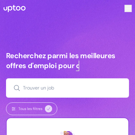
Recherchez parmi les meilleures offres d’emploi pour Key
Recherchez parmi les meilleures off
Recherchez parmi les meilleures
offres d'emploi pour
commerciaux
Trouver un job
Tous les filtres