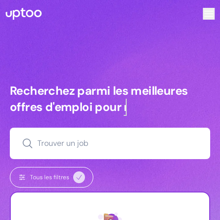
Recherchez parmi les meilleures offres d’emploi pour Key
Recherchez parmi les meilleures off
Recherchez parmi les meilleures
offres d'emploi pour
commerciaux
Trouver un job
Tous les filtres